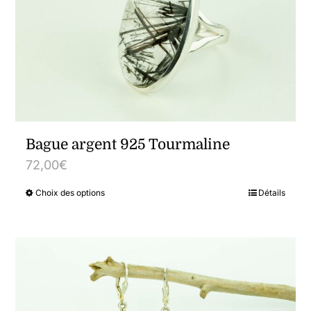
Bague argent 925 Tourmaline
72,00
€
Choix des options
Détails
Ce
produit
a
plusieurs
variations.
Les