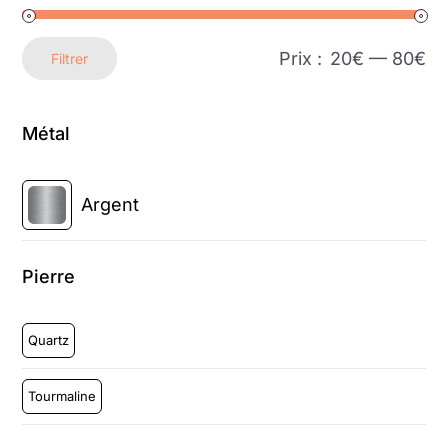
Prix :
20€
—
80€
Filtrer
Prix
Prix
min
max
Métal
Argent
Pierre
Quartz
Tourmaline