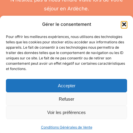
séjour en Ardèche.
Gérer le consentement
Pour offrir les meilleures expériences, nous utilisons des technologies
telles que les cookies pour stocker et/ou accéder aux informations des
nous
appareils. Le fait de consentir à ces technologies nous permettra de
Toggle
traiter des données telles que le comportement de navigation ou les ID
contacter
Navigation
uniques sur ce site. Le fait de ne pas consentir ou de retirer son
Conditions
Accéder à mon compte
consentement peut avoir un effet négatif sur certaines caractéristiques
Générales de Vente
pour toute question
et fonctions.
appelez-nous
Mes informations
au 06 11 08 04 84
Accepter
Refuser
Mes commandes
Voir les préférences
© Copyright 2021 - 2026 | Site créé par
Mon Oeil
| Tous droits
réservés
Conditions Générales de Vente