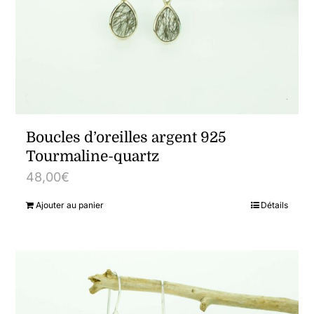
options
peuvent
être
choisies
sur
la
Boucles d’oreilles argent 925
page
Tourmaline-quartz
du
48,00
€
produit
Ajouter au panier
Détails