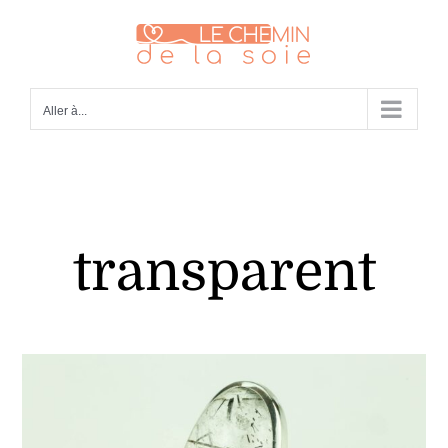
Passer
au
contenu
Aller à...
transparent