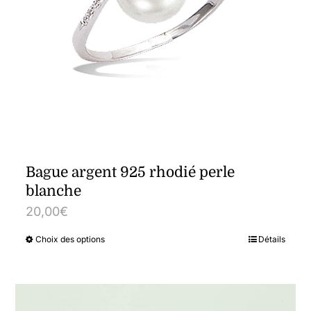
être
choisies
sur
la
page
du
produit
Bague argent 925 rhodié perle
blanche
20,00
€
Choix des options
Détails
Ce
produit
a
plusieurs