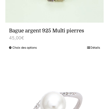
Bague argent 925 Multi pierres
45,00
€
Choix des options
Détails
Ce
produit
a
plusieurs
variations.
Les
options
peuvent