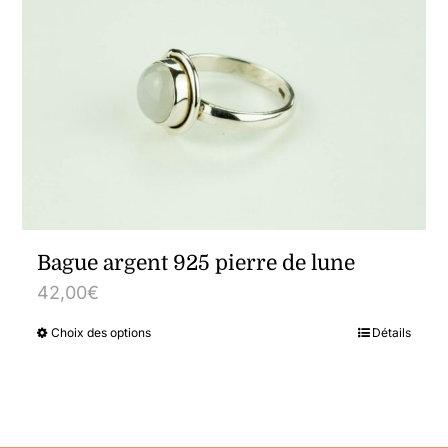
variations.
Les
options
peuvent
être
choisies
sur
la
Bague argent 925 pierre de lune
page
42,00
€
du
Choix des options
Détails
Ce
produit
produit
a
plusieurs