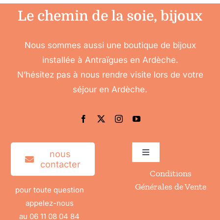
Le chemin de la soie, bijoux
Nous sommes aussi une boutique de bijoux
installée à Antraïgues en Ardèche.
N’hésitez pas à nous rendre visite lors de votre
séjour en Ardèche.
nous
Toggle
contacter
Navigation
Conditions
Accéder à mon compte
Générales de Vente
pour toute question
appelez-nous
Mes informations
au 06 11 08 04 84