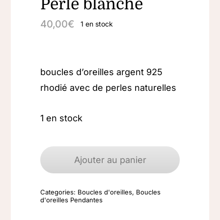
Perle blanche
40,00
€
1 en stock
boucles d’oreilles argent 925
rhodié avec de perles naturelles
1 en stock
quantité
de
Ajouter au panier
Boucles
d'oreilles
Categories:
Boucles d'oreilles
,
Boucles
argent
d'oreilles Pendantes
925