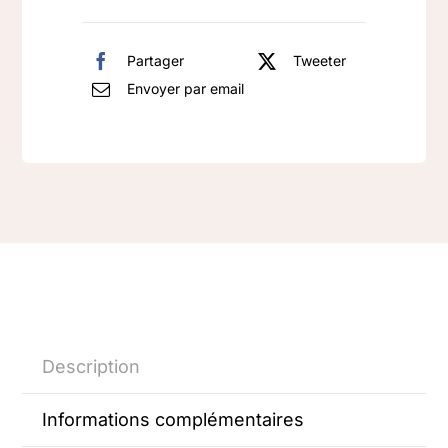
rhodié
Perle
Partager
Tweeter
blanche
Envoyer par email
Description
Informations complémentaires