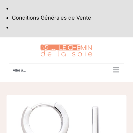
Conditions Générales de Vente
Passer
au
contenu
Aller à...