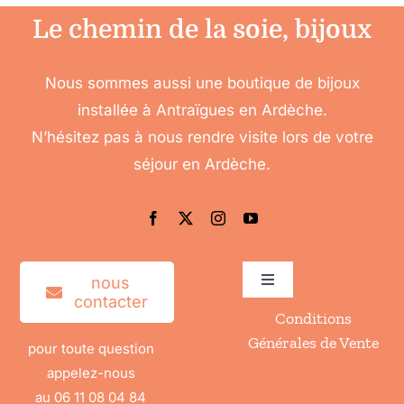
Le chemin de la soie, bijoux
Nous sommes aussi une boutique de bijoux
installée à Antraïgues en Ardèche.
N’hésitez pas à nous rendre visite lors de votre
séjour en Ardèche.
nous
Toggle
contacter
Navigation
Conditions
Accéder à mon compte
Générales de Vente
pour toute question
appelez-nous
Mes informations
au 06 11 08 04 84