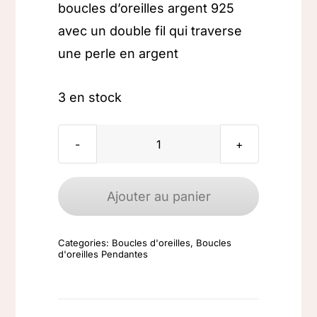
boucles d’oreilles argent 925
avec un double fil qui traverse
une perle en argent
3 en stock
quantité
de
Boucles
Ajouter au panier
d'oreilles
argent
Categories:
Boucles d'oreilles
,
Boucles
925
d'oreilles Pendantes
Perle
enfilé