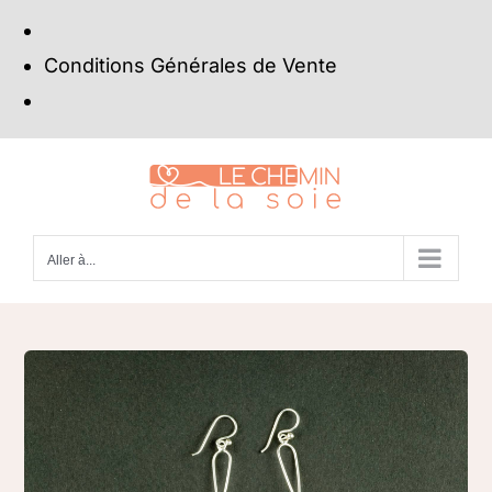
Conditions Générales de Vente
Passer
au
contenu
Aller à...