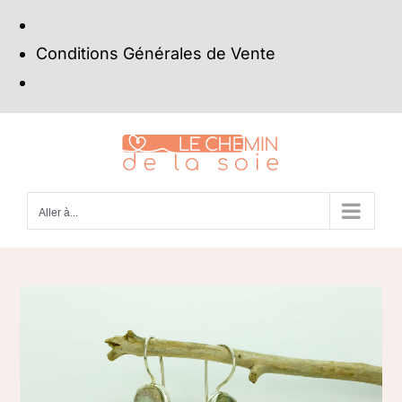
Conditions Générales de Vente
Passer
au
contenu
Aller à...