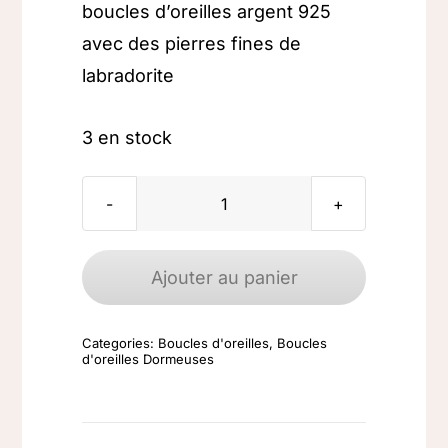
boucles d’oreilles argent 925
avec des pierres fines de
labradorite
3 en stock
quantité
de
Boucles
Ajouter au panier
d'oreilles
argent
Categories:
Boucles d'oreilles
,
Boucles
925
d'oreilles Dormeuses
Labradorite