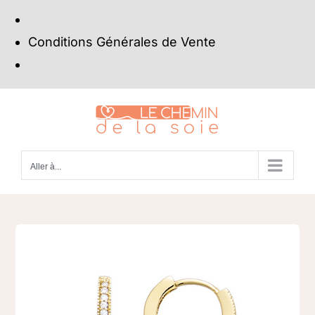
Conditions Générales de Vente
Passer
au
contenu
Aller à...