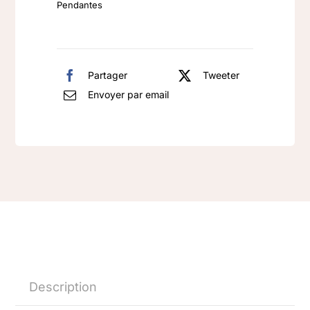
Pendantes
Or
Zirconiums
Partager
Tweeter
Envoyer par email
Description