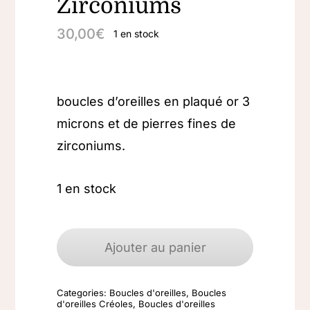
Zirconiums
30,00
€
1 en stock
boucles d’oreilles en plaqué or 3
microns et de pierres fines de
zirconiums.
1 en stock
quantité
de
Ajouter au panier
Boucles
d'oreilles
Categories:
Boucles d'oreilles
,
Boucles
Plaqué
d'oreilles Créoles
,
Boucles d'oreilles