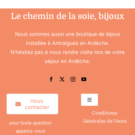
Le chemin de la soie, bijoux
Nous sommes aussi une boutique de bijoux
installée à Antraïgues en Ardèche.
N’hésitez pas à nous rendre visite lors de votre
séjour en Ardèche.
nous
Toggle
contacter
Navigation
Conditions
Accéder à mon compte
Générales de Vente
pour toute question
appelez-nous