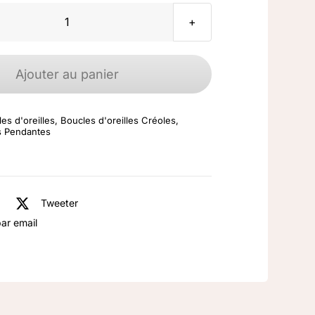
quantité
de
Boucles
Ajouter au panier
d'oreilles
Plaqué
es d'oreilles
,
Boucles d'oreilles Créoles
,
Or
es Pendantes
Tweeter
ar email