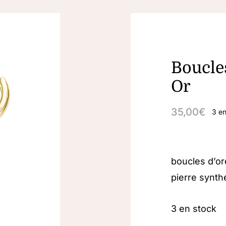
Boucles
Or
35,00
€
3 en
boucles d’or
pierre synth
3 en stock