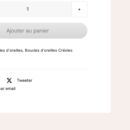
quantité
de
boucles
Ajouter au panier
d'oreilles
argent
es d'oreilles
,
Boucles d'oreilles Créoles
925
rhodié
créoles
Tweeter
ar email