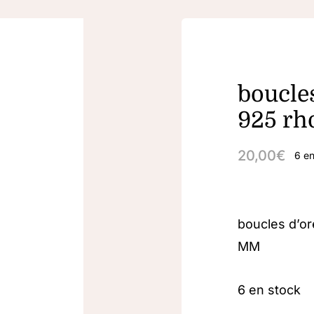
boucles
925 rh
20,00
€
6 en
boucles d’or
MM
6 en stock