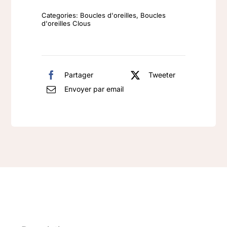
argent
Categories:
Boucles d'oreilles
,
Boucles
925
d'oreilles Clous
rhodié
croix
Zirconium
Partager
Tweeter
Envoyer par email