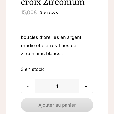
croix Zirconium
15,00
€
3 en stock
boucles d’oreilles en argent
rhodié et pierres fines de
zirconiums blancs .
3 en stock
quantité
de
Boucles
Ajouter au panier
d'oreilles