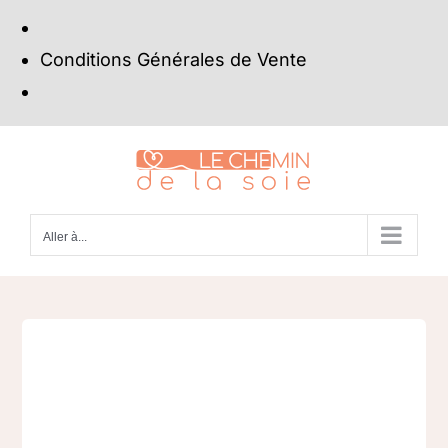
Conditions Générales de Vente
Passer
au
contenu
Aller à...