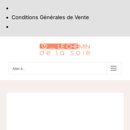
Conditions Générales de Vente
Passer
au
contenu
Aller à...