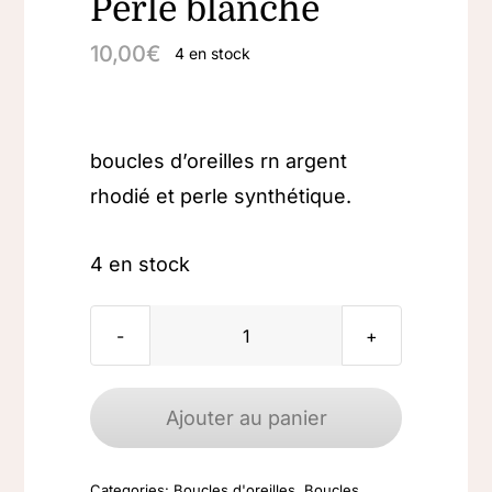
Perle blanche
10,00
€
4 en stock
boucles d’oreilles rn argent
rhodié et perle synthétique.
4 en stock
quantité
de
Boucles
Ajouter au panier
d'oreilles
argent
Categories:
Boucles d'oreilles
,
Boucles