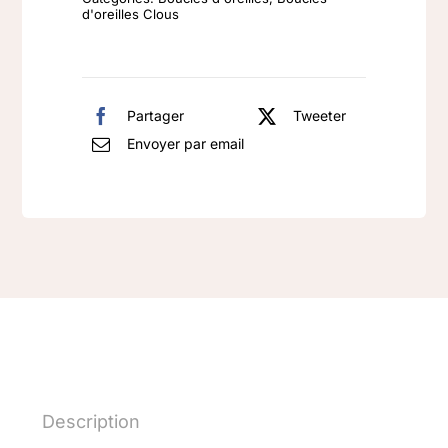
925
d'oreilles Clous
rhodié
Perle
blanche
Partager
Tweeter
Envoyer par email
Description