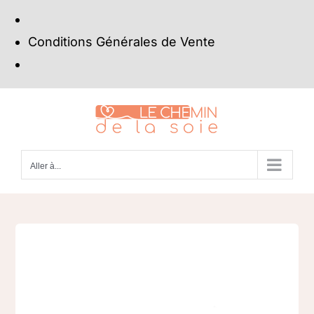
Conditions Générales de Vente
Passer
au
contenu
Aller à...