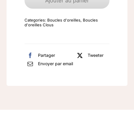
Ajouter au panier
d'oreilles
argent
Categories:
Boucles d'oreilles
,
Boucles
925
d'oreilles Clous
rhodié
fleur
couleur
Partager
Tweeter
bleu
Envoyer par email
saphir