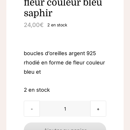
fleur couleur bleu
saphir
24,00
€
2 en stock
boucles d’oreilles argent 925
rhodié en forme de fleur couleur
bleu et
2 en stock
quantité
de
Boucles