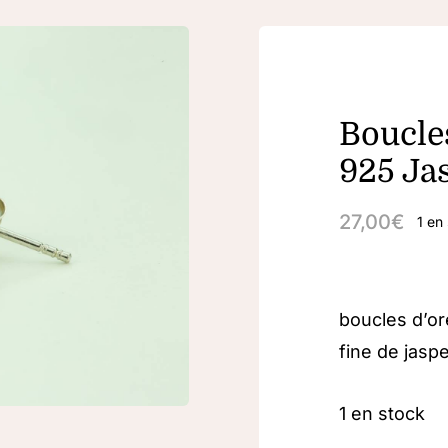
Boucles
925 Ja
27,00
€
1 en
boucles d’or
fine de jasp
1 en stock