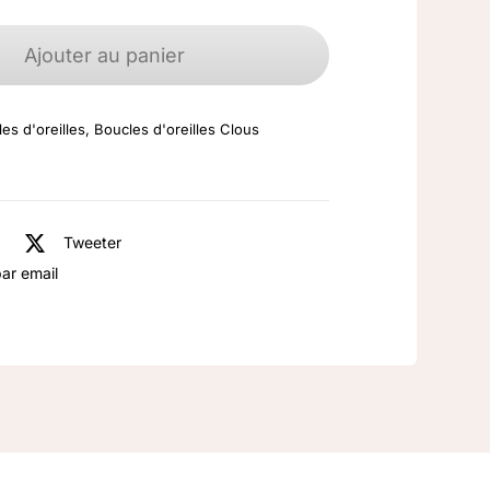
quantité
de
Ajouter au panier
Boucles
d'oreilles
es d'oreilles
,
Boucles d'oreilles Clous
argent
925
Jaspe
rouge
Tweeter
ar email