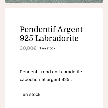
Pendentif Argent
925 Labradorite
30,00
€
1 en stock
Pendentif rond en Labradorite
cabochon et argent 925 .
1 en stock
quantité