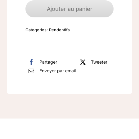
de
Ajouter au panier
Pendentif
Argent
Categories:
Pendentifs
925
Labradorite
Partager
Tweeter
Envoyer par email