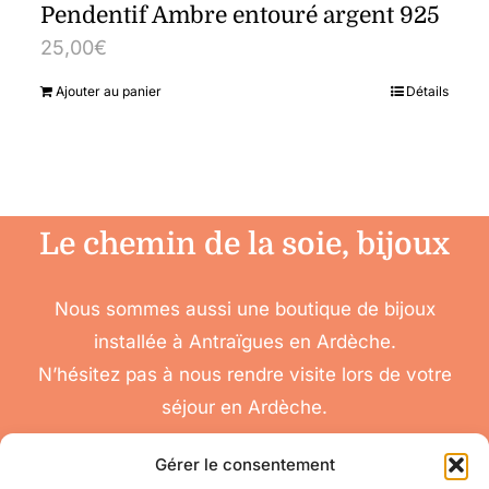
Pendentif Ambre entouré argent 925
25,00
€
Ajouter au panier
Détails
Le chemin de la soie, bijoux
Nous sommes aussi une boutique de bijoux
installée à Antraïgues en Ardèche.
N’hésitez pas à nous rendre visite lors de votre
séjour en Ardèche.
Gérer le consentement