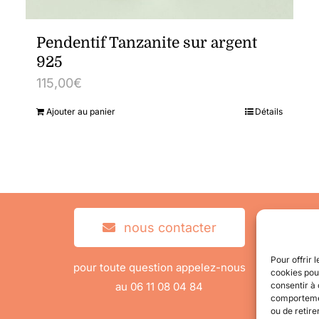
Pendentif Tanzanite sur argent
925
115,00
€
Ajouter au panier
Détails
nous contacter
Pour offrir 
pour toute question appelez-nous
cookies pour
au 06 11 08 04 84
consentir à 
comportement
ou de retire