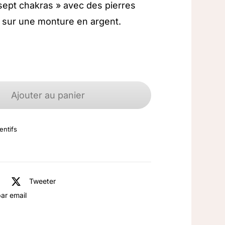
sept chakras » avec des pierres
es sur une monture en argent.
quantité
de
Ajouter au panier
Pendentif
"7
entifs
chakras"
en
pierres
fines
Tweeter
et
ar email
argent
925