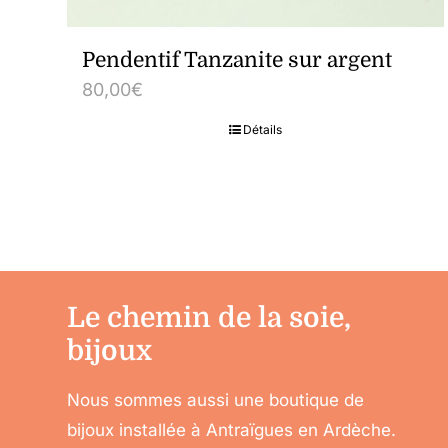
Pendentif Tanzanite sur argent
80,00
€
Détails
Le chemin de la soie,
bijoux
Nous sommes aussi une boutique de
bijoux installée à Antraïgues en Ardèche.