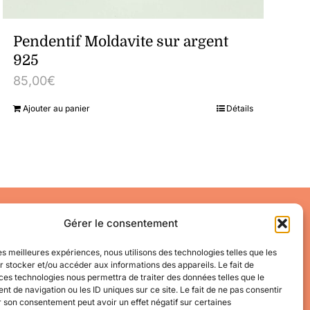
Pendentif Moldavite sur argent
925
85,00
€
Ajouter au panier
Détails
Accéder à mon compte
Gérer le consentement
Mes informations
Mes commandes
les meilleures expériences, nous utilisons des technologies telles que les
 stocker et/ou accéder aux informations des appareils. Le fait de
Conditions Générales de Vente
ces technologies nous permettra de traiter des données telles que le
 de navigation ou les ID uniques sur ce site. Le fait de ne pas consentir
r son consentement peut avoir un effet négatif sur certaines