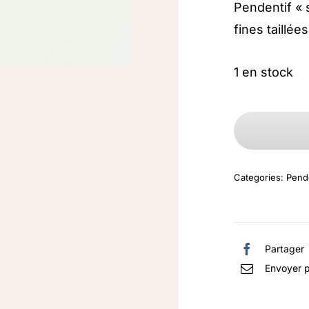
Pendentif « 
fines taillé
1 en stock
Categories:
Pend
Partager
Envoyer p