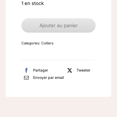
1 en stock
quantité
de
Ajouter au panier
Collier
Quartz
Categories:
Colliers
fumé
taillé
sur
argent
Partager
Tweeter
Envoyer par email