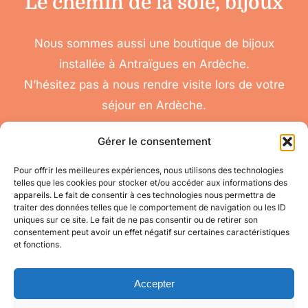
Le chemin de la soie, bijoux
Nous sommes aussi une boutique de bijoux
installée à Antraïgues en Ardèche.
N’hésitez pas à nous rendre visite lors de votre
séjour en Ardèche.
Gérer le consentement
Pour offrir les meilleures expériences, nous utilisons des technologies
telles que les cookies pour stocker et/ou accéder aux informations des
nous
appareils. Le fait de consentir à ces technologies nous permettra de
Toggle
traiter des données telles que le comportement de navigation ou les ID
contacter
Navigation
uniques sur ce site. Le fait de ne pas consentir ou de retirer son
Conditions
Accéder à mon compte
consentement peut avoir un effet négatif sur certaines caractéristiques
Générales de Vente
et fonctions.
pour toute question
appelez-nous
Mes informations
au 06 11 08 04 84
Accepter