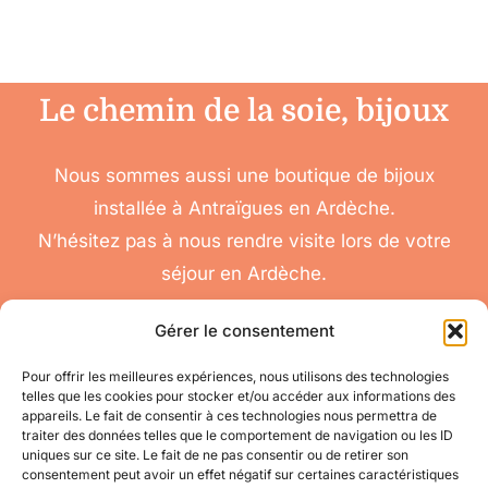
Le chemin de la soie, bijoux
Nous sommes aussi une boutique de bijoux
installée à Antraïgues en Ardèche.
N’hésitez pas à nous rendre visite lors de votre
séjour en Ardèche.
Gérer le consentement
Pour offrir les meilleures expériences, nous utilisons des technologies
telles que les cookies pour stocker et/ou accéder aux informations des
nous
appareils. Le fait de consentir à ces technologies nous permettra de
Toggle
traiter des données telles que le comportement de navigation ou les ID
contacter
Navigation
uniques sur ce site. Le fait de ne pas consentir ou de retirer son
Conditions
Accéder à mon compte
consentement peut avoir un effet négatif sur certaines caractéristiques