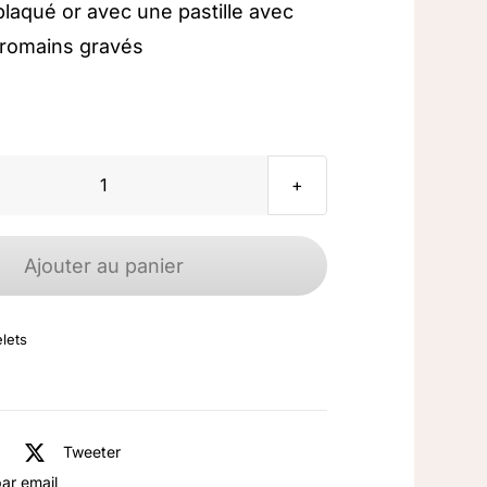
plaqué or avec une pastille avec
 romains gravés
quantité
de
Bracelet
Ajouter au panier
plaqué
or
lets
pastille
chiffres
romains
Tweeter
ar email