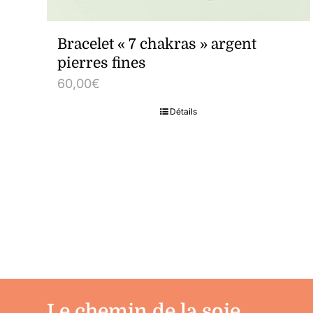
Bracelet « 7 chakras » argent
pierres fines
60,00
€
Détails
Le chemin de la soie,