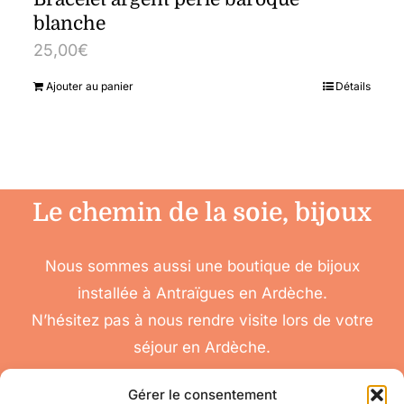
blanche
25,00
€
Ajouter au panier
Détails
Le chemin de la soie, bijoux
Nous sommes aussi une boutique de bijoux
installée à Antraïgues en Ardèche.
N’hésitez pas à nous rendre visite lors de votre
séjour en Ardèche.
Gérer le consentement