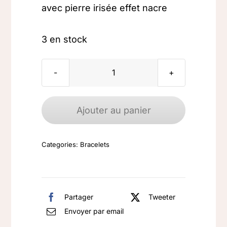
avec pierre irisée effet nacre
3 en stock
quantité
de
Bracelet
Ajouter au panier
Plaqué
Or
Categories:
Bracelets
jonc
nacre
Partager
Tweeter
Envoyer par email