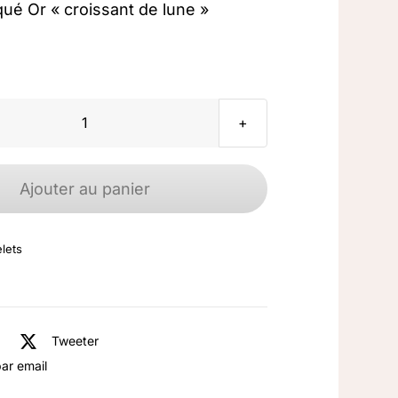
qué Or « croissant de lune »
quantité
de
Bracelet
Ajouter au panier
Plaqué
Or
lets
"croissant
de
lune"
Tweeter
ar email