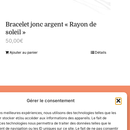
Bracelet jonc argent « Rayon de
soleil »
50,00
€
Ajouter au panier
Détails
Accéder à mon compte
Gérer le consentement
Mes informations
Mes commandes
les meilleures expériences, nous utilisons des technologies telles que les
 stocker et/ou accéder aux informations des appareils. Le fait de
Conditions Générales de Vente
ces technologies nous permettra de traiter des données telles que le
 de navigation ou les ID uniques sur ce site. Le fait de ne pas consentir