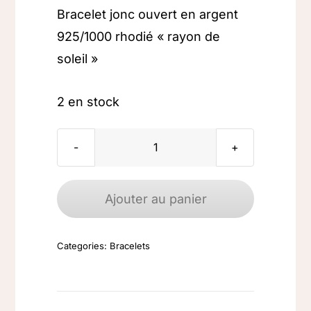
Bracelet jonc ouvert en argent
925/1000 rhodié « rayon de
soleil »
2 en stock
quantité
de
Bracelet
Ajouter au panier
jonc
argent
Categories:
Bracelets
"Rayon
de
soleil"