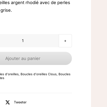
eilles argent rhodié avec de perles
grise.
quantité
de
Boucles
Ajouter au panier
d'oreilles
argent
es d'oreilles
,
Boucles d'oreilles Clous
,
Boucles
925
tes
rhodié
Perle
grise
Tweeter