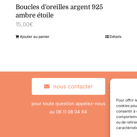
Boucles d’oreilles argent 925
ambre étoile
15,00
€
Ajouter au panier
Détails
nous contacter
Pour offrir 
pour toute question appelez-nous
cookies pour
au 06 11 08 04 84
consentir à 
comportement
ou de retire
caractéristi