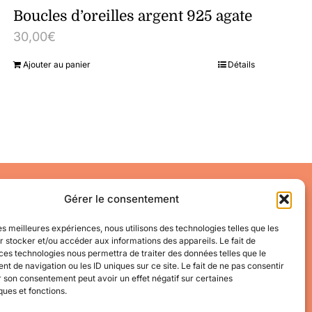
Boucles d’oreilles argent 925 agate
30,00
€
Ajouter au panier
Détails
Accéder à mon compte
Gérer le consentement
Mes informations
Mes commandes
les meilleures expériences, nous utilisons des technologies telles que les
 stocker et/ou accéder aux informations des appareils. Le fait de
Conditions Générales de Vente
ces technologies nous permettra de traiter des données telles que le
 de navigation ou les ID uniques sur ce site. Le fait de ne pas consentir
r son consentement peut avoir un effet négatif sur certaines
ques et fonctions.