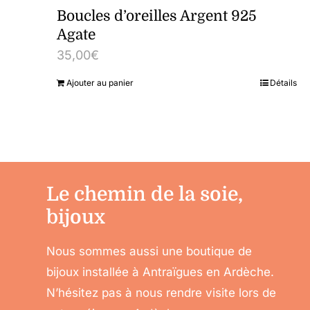
Boucles d’oreilles Argent 925
Agate
35,00
€
Ajouter au panier
Détails
Le chemin de la soie,
bijoux
Nous sommes aussi une boutique de
bijoux installée à Antraïgues en Ardèche.
N’hésitez pas à nous rendre visite lors de