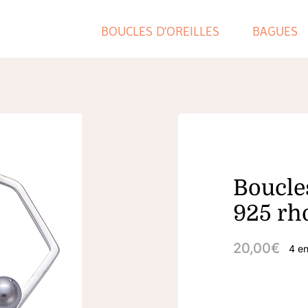
BOUCLES D’OREILLES
BAGUES
Boucles
925 rho
20,00
€
4 en