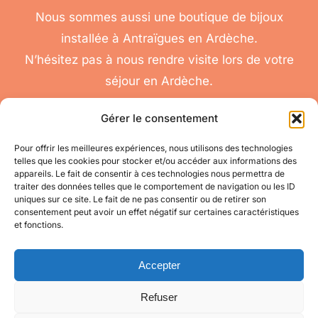
Nous sommes aussi une boutique de bijoux
installée à Antraïgues en Ardèche.
N’hésitez pas à nous rendre visite lors de votre
séjour en Ardèche.
Gérer le consentement
Pour offrir les meilleures expériences, nous utilisons des technologies
telles que les cookies pour stocker et/ou accéder aux informations des
nous
appareils. Le fait de consentir à ces technologies nous permettra de
Toggle
traiter des données telles que le comportement de navigation ou les ID
contacter
Navigation
uniques sur ce site. Le fait de ne pas consentir ou de retirer son
Conditions
Accéder à mon compte
consentement peut avoir un effet négatif sur certaines caractéristiques
Générales de Vente
et fonctions.
pour toute question
appelez-nous
Mes informations
au 06 11 08 04 84
Accepter
Refuser
Mes commandes