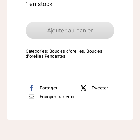
1 en stock
quantité
de
Ajouter au panier
Boucles
d'oreilles
Categories:
Boucles d'oreilles
,
Boucles
argent
d'oreilles Pendantes
925
Pierre
de
Partager
Tweeter
lune
Envoyer par email