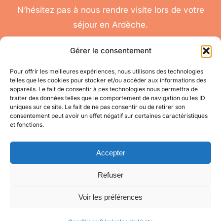
N’hésitez pas à nous rendre visite lors de votre
séjour en Ardèche.
Gérer le consentement
Pour offrir les meilleures expériences, nous utilisons des technologies
telles que les cookies pour stocker et/ou accéder aux informations des
nous
appareils. Le fait de consentir à ces technologies nous permettra de
Toggle
traiter des données telles que le comportement de navigation ou les ID
contacter
Navigation
uniques sur ce site. Le fait de ne pas consentir ou de retirer son
Conditions
Accéder à mon compte
consentement peut avoir un effet négatif sur certaines caractéristiques
Générales de Vente
et fonctions.
pour toute question
appelez-nous
Mes informations
au 06 11 08 04 84
Accepter
Refuser
Mes commandes
Voir les préférences
© Copyright 2021 - 2026 | Site créé par
Mon Oeil
| Tous droits