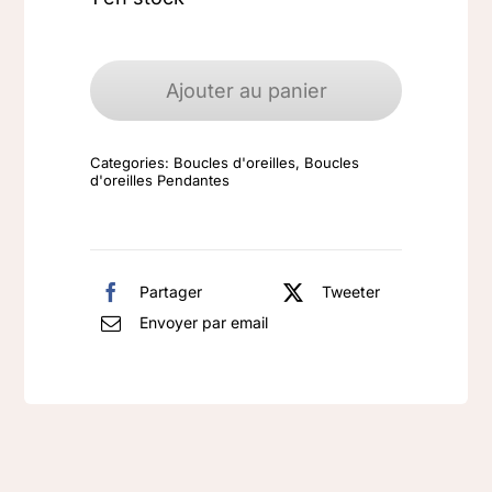
quantité
de
Ajouter au panier
Boucles
d'oreilles
Categories:
Boucles d'oreilles
,
Boucles
argent
d'oreilles Pendantes
925
Larimar
Partager
Tweeter
Envoyer par email