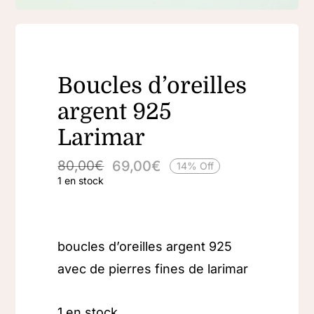
Boucles d’oreilles
argent 925
Larimar
69,00
€
80,00
€
14% Off
Le
Le
1 en stock
prix
prix
initial
actuel
était :
est :
80,00€.
69,00€.
boucles d’oreilles argent 925
avec de pierres fines de larimar
1 en stock