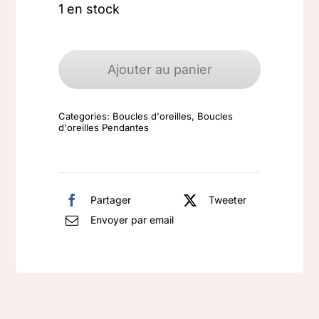
1 en stock
quantité
de
Ajouter au panier
Boucles
d'oreilles
Categories:
Boucles d'oreilles
,
Boucles
argent
d'oreilles Pendantes
925
Labradorite
Partager
Tweeter
Envoyer par email