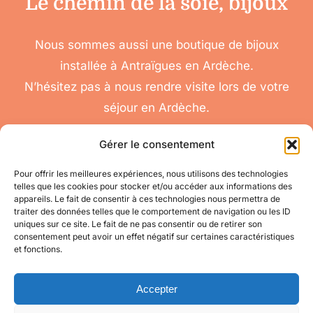
Le chemin de la soie, bijoux
Nous sommes aussi une boutique de bijoux
installée à Antraïgues en Ardèche.
N’hésitez pas à nous rendre visite lors de votre
séjour en Ardèche.
Gérer le consentement
Pour offrir les meilleures expériences, nous utilisons des technologies
telles que les cookies pour stocker et/ou accéder aux informations des
nous
appareils. Le fait de consentir à ces technologies nous permettra de
Toggle
traiter des données telles que le comportement de navigation ou les ID
contacter
Navigation
uniques sur ce site. Le fait de ne pas consentir ou de retirer son
Conditions
Accéder à mon compte
consentement peut avoir un effet négatif sur certaines caractéristiques
Générales de Vente
et fonctions.
pour toute question
appelez-nous
Mes informations
au 06 11 08 04 84
Accepter