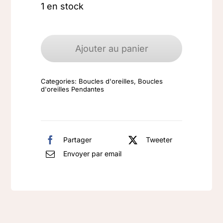
1 en stock
quantité
de
Ajouter au panier
Boucles
d'oreilles
Categories:
Boucles d'oreilles
,
Boucles
argent
d'oreilles Pendantes
925
Labradorite
Partager
Tweeter
Envoyer par email