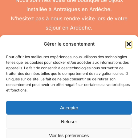
Nous sommes aussi une boutique de bijoux
installée à Antraïgues en Ardèche.
N’hésitez pas à nous rendre visite lors de votre
séjour en Ardèche.
Gérer le consentement
Pour offrir les meilleures expériences, nous utilisons des technologies
telles que les cookies pour stocker et/ou accéder aux informations des
nous
appareils. Le fait de consentir à ces technologies nous permettra de
Toggle
traiter des données telles que le comportement de navigation ou les ID
contacter
Navigation
uniques sur ce site. Le fait de ne pas consentir ou de retirer son
Conditions
Accéder à mon compte
consentement peut avoir un effet négatif sur certaines caractéristiques
Générales de Vente
et fonctions.
pour toute question
appelez-nous
Mes informations
au 06 11 08 04 84
Accepter
Refuser
Mes commandes
Voir les préférences