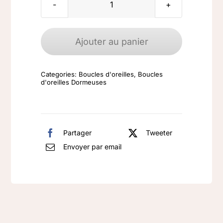
quantité
de
Boucles
Ajouter au panier
d'oreilles
argent
Categories:
Boucles d'oreilles
,
Boucles
925
d'oreilles Dormeuses
Onyx
Partager
Tweeter
Envoyer par email