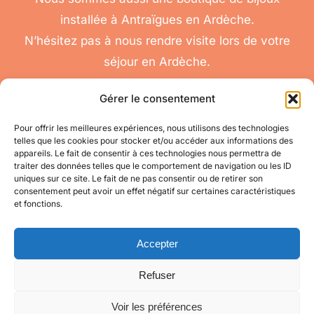
installée à Antraïgues en Ardèche.
N’hésitez pas à nous rendre visite lors de votre
séjour en Ardèche.
Gérer le consentement
Pour offrir les meilleures expériences, nous utilisons des technologies
telles que les cookies pour stocker et/ou accéder aux informations des
nous
appareils. Le fait de consentir à ces technologies nous permettra de
Toggle
traiter des données telles que le comportement de navigation ou les ID
contacter
Navigation
uniques sur ce site. Le fait de ne pas consentir ou de retirer son
Conditions
Accéder à mon compte
consentement peut avoir un effet négatif sur certaines caractéristiques
Générales de Vente
et fonctions.
pour toute question
appelez-nous
Mes informations
au 06 11 08 04 84
Accepter
Refuser
Mes commandes
Voir les préférences