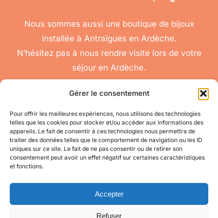
Nous sommes aussi une boutique de bijoux
installée à Antraïgues en Ardèche.
N’hésitez pas à nous rendre visite lors de votre
séjour en Ardèche.
Gérer le consentement
Pour offrir les meilleures expériences, nous utilisons des technologies
telles que les cookies pour stocker et/ou accéder aux informations des
nous
appareils. Le fait de consentir à ces technologies nous permettra de
Toggle
traiter des données telles que le comportement de navigation ou les ID
contacter
Navigation
uniques sur ce site. Le fait de ne pas consentir ou de retirer son
Conditions
Accéder à mon compte
consentement peut avoir un effet négatif sur certaines caractéristiques
Générales de Vente
et fonctions.
pour toute question
appelez-nous
Mes informations
au 06 11 08 04 84
Accepter
Refuser