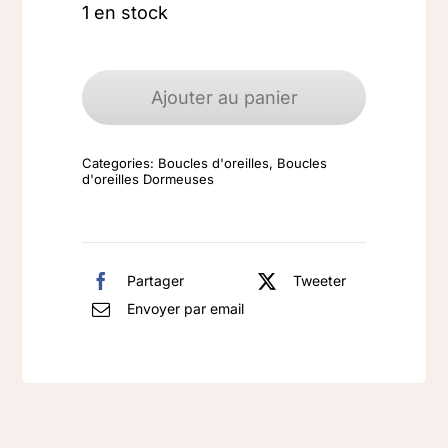
1 en stock
quantité
de
Ajouter au panier
Boucles
d'oreilles
Categories:
Boucles d'oreilles
,
Boucles
argent
d'oreilles Dormeuses
925
Œil
de
Partager
Tweeter
tigre
Envoyer par email