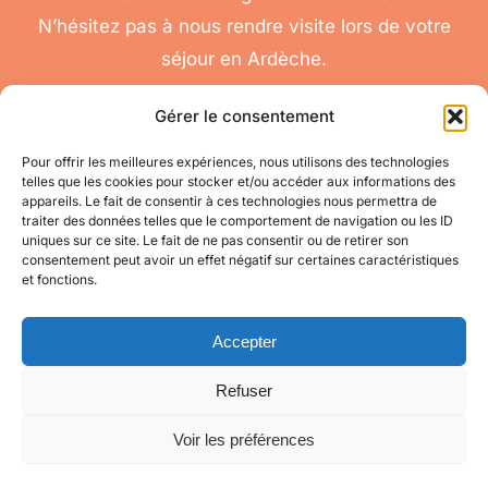
N’hésitez pas à nous rendre visite lors de votre
séjour en Ardèche.
Gérer le consentement
Pour offrir les meilleures expériences, nous utilisons des technologies
telles que les cookies pour stocker et/ou accéder aux informations des
nous
appareils. Le fait de consentir à ces technologies nous permettra de
Toggle
traiter des données telles que le comportement de navigation ou les ID
contacter
Navigation
uniques sur ce site. Le fait de ne pas consentir ou de retirer son
Conditions
Accéder à mon compte
consentement peut avoir un effet négatif sur certaines caractéristiques
Générales de Vente
et fonctions.
pour toute question
appelez-nous
Mes informations
au 06 11 08 04 84
Accepter
Refuser
Mes commandes
Voir les préférences
© Copyright 2021 - 2026 | Site créé par
Mon Oeil
| Tous droits