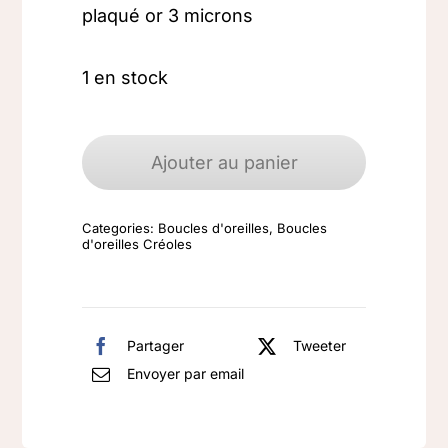
plaqué or 3 microns
1 en stock
quantité
de
Ajouter au panier
Boucles
d'oreilles
Categories:
Boucles d'oreilles
,
Boucles
Plaqué
d'oreilles Créoles
Or
Partager
Tweeter
Envoyer par email