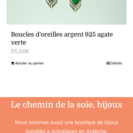
Boucles d’oreilles argent 925 agate
verte
55,00
€
Ajouter au panier
Détails
Le chemin de la soie, bijoux
Nous sommes aussi une boutique de bijoux
installée à Antraïgues en Ardèche.