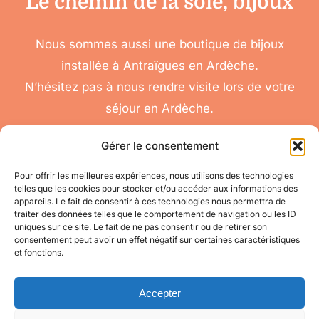
Le chemin de la soie, bijoux
Nous sommes aussi une boutique de bijoux
installée à Antraïgues en Ardèche.
N’hésitez pas à nous rendre visite lors de votre
séjour en Ardèche.
Gérer le consentement
Pour offrir les meilleures expériences, nous utilisons des technologies
telles que les cookies pour stocker et/ou accéder aux informations des
nous
appareils. Le fait de consentir à ces technologies nous permettra de
Toggle
traiter des données telles que le comportement de navigation ou les ID
contacter
Navigation
uniques sur ce site. Le fait de ne pas consentir ou de retirer son
Conditions
Accéder à mon compte
consentement peut avoir un effet négatif sur certaines caractéristiques
Générales de Vente
et fonctions.
pour toute question
appelez-nous
Mes informations
au 06 11 08 04 84
Accepter