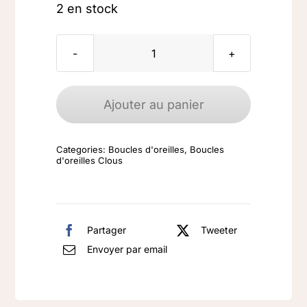
2 en stock
quantité
de
Boucles
Ajouter au panier
d'oreilles
argent
Categories:
Boucles d'oreilles
,
Boucles
925
d'oreilles Clous
Tourmaline
rose
Partager
Tweeter
Envoyer par email