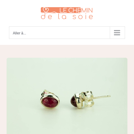
Passer
au
contenu
Aller à...