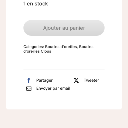
1 en stock
quantité
de
Ajouter au panier
Boucles
d'oreilles
Categories:
Boucles d'oreilles
,
Boucles
argent
d'oreilles Clous
925
Rubis
Indien
Partager
Tweeter
Envoyer par email