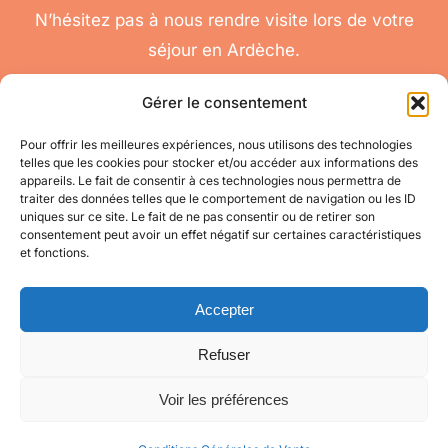
N’hésitez pas à nous rendre visite lors de votre
séjour en Ardèche.
Gérer le consentement
Pour offrir les meilleures expériences, nous utilisons des technologies
telles que les cookies pour stocker et/ou accéder aux informations des
nous
appareils. Le fait de consentir à ces technologies nous permettra de
Toggle
traiter des données telles que le comportement de navigation ou les ID
contacter
Navigation
uniques sur ce site. Le fait de ne pas consentir ou de retirer son
Conditions
Accéder à mon compte
consentement peut avoir un effet négatif sur certaines caractéristiques
Générales de Vente
et fonctions.
pour toute question
appelez-nous
Mes informations
au 06 11 08 04 84
Accepter
Refuser
Mes commandes
Voir les préférences
© Copyright 2021 - 2026 | Site créé par
Mon Oeil
| Tous droits