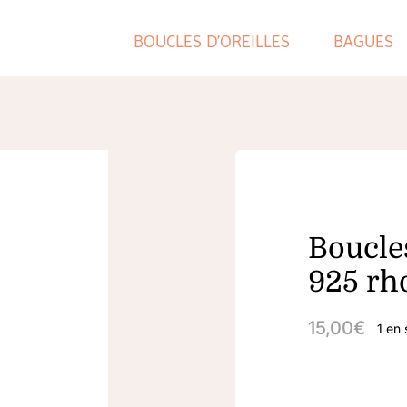
BOUCLES D’OREILLES
BAGUES
Boucles
925 rh
15,00
€
1 en 