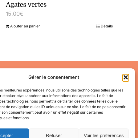
Agates vertes
15,00
€
Ajouter au panier
Détails
Accéder à mon compte
Gérer le consentement
Mes informations
Mes commandes
les meilleures expériences, nous utilisons des technologies telles que les
 stocker et/ou accéder aux informations des appareils. Le fait de
Conditions Générales de Vente
ces technologies nous permettra de traiter des données telles que le
 de navigation ou les ID uniques sur ce site. Le fait de ne pas consentir
r son consentement peut avoir un effet négatif sur certaines
ques et fonctions.
cepter
Refuser
Voir les préférences