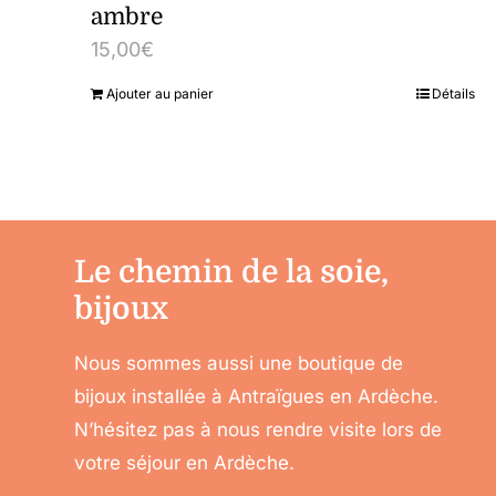
ambre
15,00
€
Ajouter au panier
Détails
Le chemin de la soie,
bijoux
Nous sommes aussi une boutique de
bijoux installée à Antraïgues en Ardèche.
N’hésitez pas à nous rendre visite lors de
votre séjour en Ardèche.