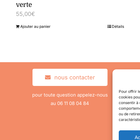
verte
55,00
€
Ajouter au panier
Détails
nous contacter
Pour offrir 
pour toute question appelez-nous
cookies pour
au 06 11 08 04 84
consentir à 
comportement
ou de retire
caractéristi
Ac