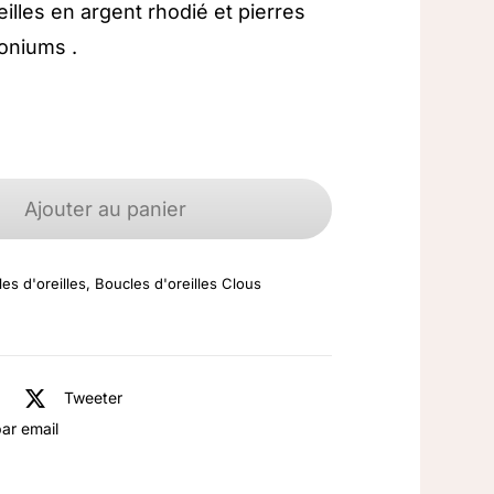
eilles en argent rhodié et pierres
coniums .
quantité
de
Ajouter au panier
Boucles
d'oreilles
es d'oreilles
,
Boucles d'oreilles Clous
argent
925
rhodié
Zirconium
Tweeter
ar email