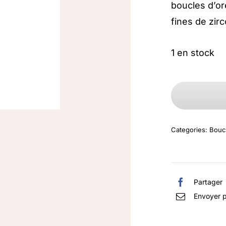
boucles d’or
fines de zir
1 en stock
Categories:
Boucl
Partager
Envoyer p