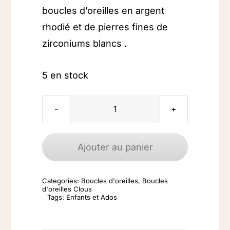
boucles d’oreilles en argent
rhodié et de pierres fines de
zirconiums blancs .
5 en stock
quantité
de
Boucles
Ajouter au panier
d'oreilles
argent
Categories:
Boucles d'oreilles
,
Boucles
925
d'oreilles Clous
Tags:
Enfants et Ados
rhodié
lèvres