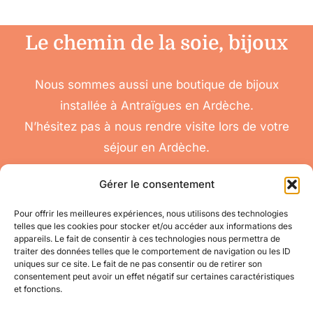
Le chemin de la soie, bijoux
Nous sommes aussi une boutique de bijoux
installée à Antraïgues en Ardèche.
N’hésitez pas à nous rendre visite lors de votre
séjour en Ardèche.
Gérer le consentement
Pour offrir les meilleures expériences, nous utilisons des technologies
telles que les cookies pour stocker et/ou accéder aux informations des
nous
appareils. Le fait de consentir à ces technologies nous permettra de
Toggle
traiter des données telles que le comportement de navigation ou les ID
contacter
Navigation
uniques sur ce site. Le fait de ne pas consentir ou de retirer son
Conditions
Accéder à mon compte
consentement peut avoir un effet négatif sur certaines caractéristiques
Générales de Vente
et fonctions.
pour toute question
appelez-nous