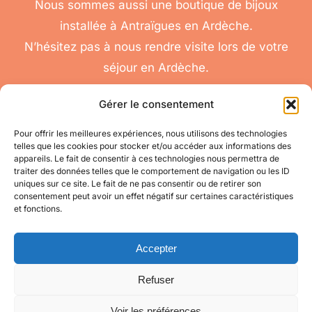
Nous sommes aussi une boutique de bijoux
installée à Antraïgues en Ardèche.
N’hésitez pas à nous rendre visite lors de votre
séjour en Ardèche.
Gérer le consentement
Pour offrir les meilleures expériences, nous utilisons des technologies
telles que les cookies pour stocker et/ou accéder aux informations des
nous
appareils. Le fait de consentir à ces technologies nous permettra de
Toggle
traiter des données telles que le comportement de navigation ou les ID
contacter
Navigation
uniques sur ce site. Le fait de ne pas consentir ou de retirer son
Conditions
Accéder à mon compte
consentement peut avoir un effet négatif sur certaines caractéristiques
Générales de Vente
et fonctions.
pour toute question
appelez-nous
Mes informations
au 06 11 08 04 84
Accepter
Refuser
Mes commandes
Voir les préférences