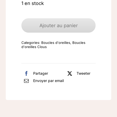
1 en stock
quantité
de
Ajouter au panier
Boucles
d'oreilles
Categories:
Boucles d'oreilles
,
Boucles
argent
d'oreilles Clous
925
Quartz
fumé
Partager
Tweeter
Envoyer par email