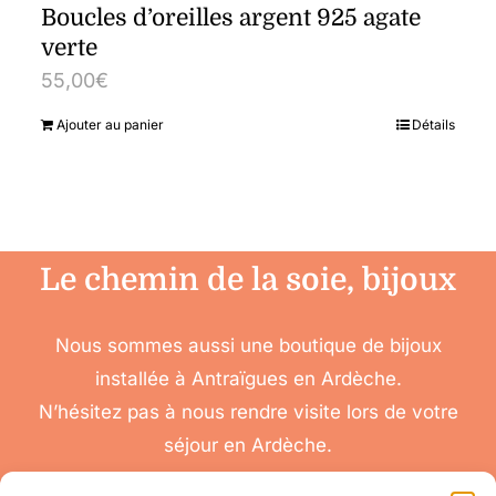
Boucles d’oreilles argent 925 agate
verte
55,00
€
Ajouter au panier
Détails
Le chemin de la soie, bijoux
Nous sommes aussi une boutique de bijoux
installée à Antraïgues en Ardèche.
N’hésitez pas à nous rendre visite lors de votre
séjour en Ardèche.