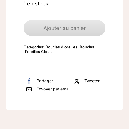
1 en stock
quantité
de
Ajouter au panier
Boucles
d'oreilles
Categories:
Boucles d'oreilles
,
Boucles
argent
d'oreilles Clous
925
Nacre
Etoile
Partager
Tweeter
Envoyer par email