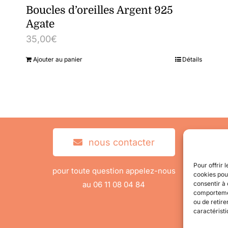
Boucles d’oreilles Argent 925
Agate
35,00
€
Ajouter au panier
Détails
nous contacter
Pour offrir 
pour toute question appelez-nous
cookies pour
au 06 11 08 04 84
consentir à 
comportement
ou de retire
caractéristi