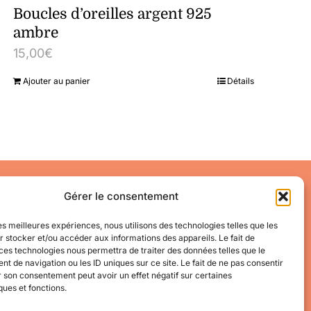
Boucles d’oreilles argent 925
ambre
15,00
€
Ajouter au panier
Détails
Accéder à mon compte
Gérer le consentement
Mes informations
Mes commandes
les meilleures expériences, nous utilisons des technologies telles que les
 stocker et/ou accéder aux informations des appareils. Le fait de
Conditions Générales de Vente
ces technologies nous permettra de traiter des données telles que le
 de navigation ou les ID uniques sur ce site. Le fait de ne pas consentir
r son consentement peut avoir un effet négatif sur certaines
ques et fonctions.