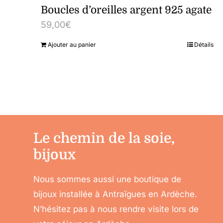
Boucles d’oreilles argent 925 agate
59,00
€
Ajouter au panier
Détails
Le chemin de la soie,
bijoux
Nous sommes aussi une boutique de
bijoux installée à Antraïgues en Ardèche.
N’hésitez pas à nous rendre visite lors de