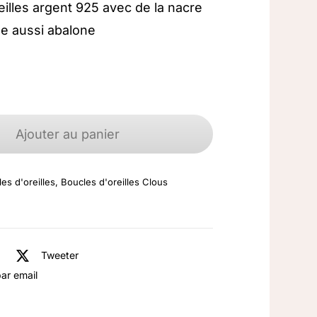
eilles argent 925 avec de la nacre
ée aussi abalone
quantité
de
Ajouter au panier
Boucles
d'oreilles
es d'oreilles
,
Boucles d'oreilles Clous
argent
925
Nacre
Abalone
Tweeter
ar email