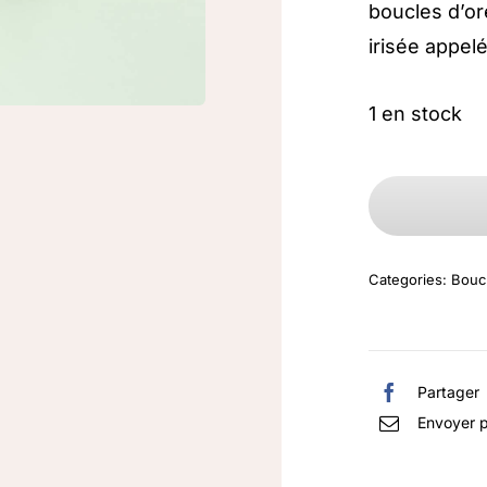
boucles d’or
irisée appel
1 en stock
Categories:
Boucl
Partager
Envoyer p