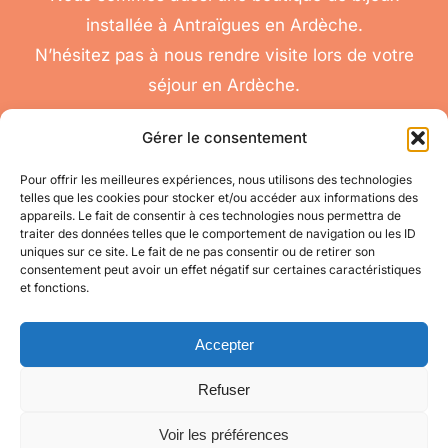
installée à Antraïgues en Ardèche.
N’hésitez pas à nous rendre visite lors de votre
séjour en Ardèche.
Gérer le consentement
Pour offrir les meilleures expériences, nous utilisons des technologies
telles que les cookies pour stocker et/ou accéder aux informations des
nous
appareils. Le fait de consentir à ces technologies nous permettra de
Toggle
traiter des données telles que le comportement de navigation ou les ID
contacter
Navigation
uniques sur ce site. Le fait de ne pas consentir ou de retirer son
Conditions
Accéder à mon compte
consentement peut avoir un effet négatif sur certaines caractéristiques
Générales de Vente
et fonctions.
pour toute question
appelez-nous
Mes informations
au 06 11 08 04 84
Accepter
Refuser
Mes commandes
Voir les préférences