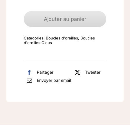
quantité
de
Ajouter au panier
Boucles
d'oreilles
Categories:
Boucles d'oreilles
,
Boucles
argent
d'oreilles Clous
925
Nacre
Abalone
Partager
Tweeter
Envoyer par email