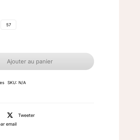
57
quantité
de
Ajouter au panier
Bague
argent
es
SKU:
N/A
925
Phrénite
Tweeter
ar email