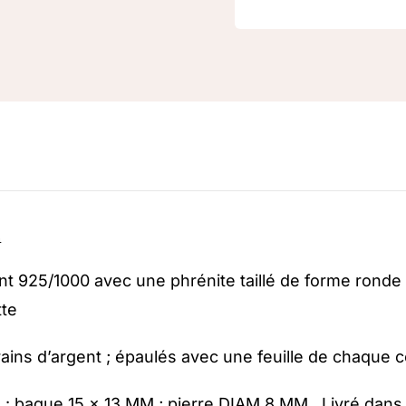
n
t 925/1000 avec une phrénite taillé de forme ronde 
tte
ains d’argent ; épaulés avec une feuille de chaque cô
: bague 15 x 13 MM ; pierre DIAM 8 MM . Livré dans 