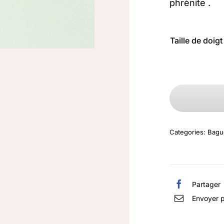
phrénite .

Taille de doigt
Categories:
Bagu
Partager
Envoyer p