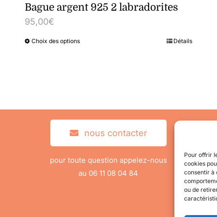
Bague argent 925 2 labradorites
95,00
€
Choix des options
Détails
Ce
produit
a
plusieurs
variations.
Les
nous contacter
options
peuvent
Pour offrir 
pour toute question appelez-nous
cookies pour
être
au 06 11 08 04 84
consentir à 
comportement
choisies
ou de retire
sur
caractéristi
la