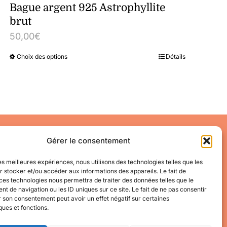
Bague argent 925 Astrophyllite
brut
50,00
€
Choix des options
Détails
Ce
produit
a
plusieurs
variations.
Accéder à mon compte
Les
Gérer le consentement
Mes informations
options
Mes commandes
les meilleures expériences, nous utilisons des technologies telles que les
 stocker et/ou accéder aux informations des appareils. Le fait de
peuvent
Conditions Générales de Vente
ces technologies nous permettra de traiter des données telles que le
être
 de navigation ou les ID uniques sur ce site. Le fait de ne pas consentir
r son consentement peut avoir un effet négatif sur certaines
choisies
ques et fonctions.
sur