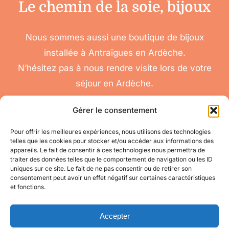
Le chemin de la soie, bijoux
Nous sommes aussi une boutique de bijoux
installée à Antraïgues en Ardèche.
N’hésitez pas à nous rendre visite lors de votre
séjour en Ardèche.
Gérer le consentement
Pour offrir les meilleures expériences, nous utilisons des technologies
telles que les cookies pour stocker et/ou accéder aux informations des
nous
appareils. Le fait de consentir à ces technologies nous permettra de
Toggle
traiter des données telles que le comportement de navigation ou les ID
contacter
Navigation
uniques sur ce site. Le fait de ne pas consentir ou de retirer son
Conditions
Accéder à mon compte
consentement peut avoir un effet négatif sur certaines caractéristiques
Générales de Vente
et fonctions.
pour toute question
appelez-nous
Mes informations
au 06 11 08 04 84
Accepter