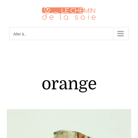
Passer
au
contenu
Aller à...
orange