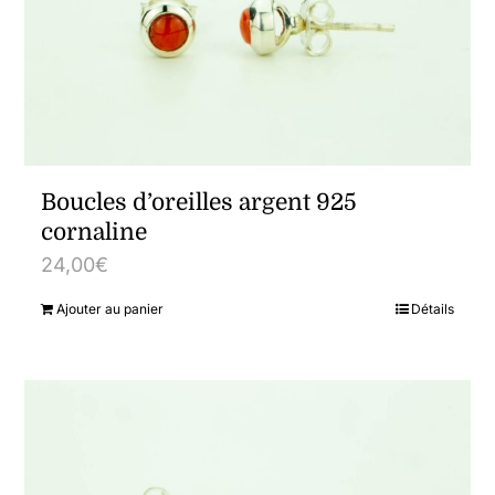
options
peuvent
être
choisies
sur
la
Boucles d’oreilles argent 925
page
cornaline
du
24,00
€
produit
Ajouter au panier
Détails