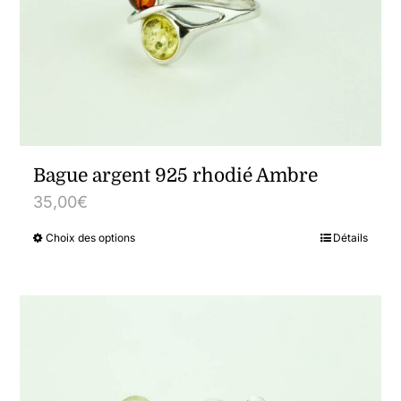
options
peuvent
être
choisies
sur
la
Bague argent 925 rhodié Ambre
page
35,00
€
du
Choix des options
Détails
Ce
produit
produit
a
plusieurs
variations.
Les