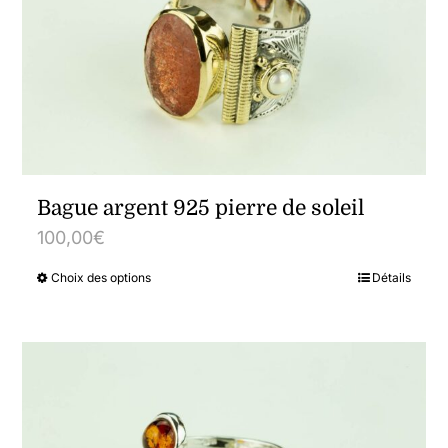
Bague argent 925 pierre de soleil
100,00
€
Choix des options
Détails
Ce
produit
a
plusieurs
variations.
Les